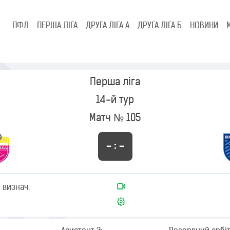
ПФЛ
ПЕРША ЛІГА
ДРУГА ЛІГА А
ДРУГА ЛІГА Б
НОВИНИ
Перша ліга
14-й тур
Матч № 105
– : –
 визнач.