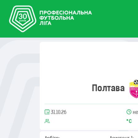
Полтава
31.10.26
не