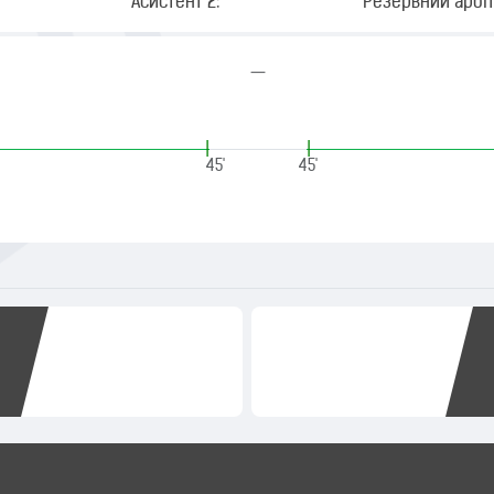
Асистент 2:
Резервний арбіт
—
|
|
45'
45'