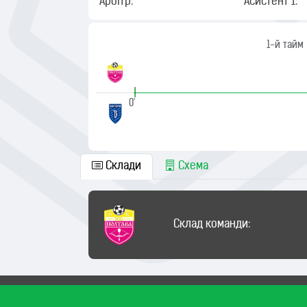
Арбітр:
Асистент 1:
1-й тайм
|
0'
Склади
Схема
Склад команди: