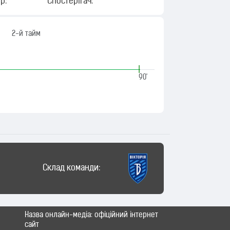
р:
Спостерігач:
2-й тайм
|
90'
Склад команди:
Назва онлайн-медіа: офіційний інтернет
сайт