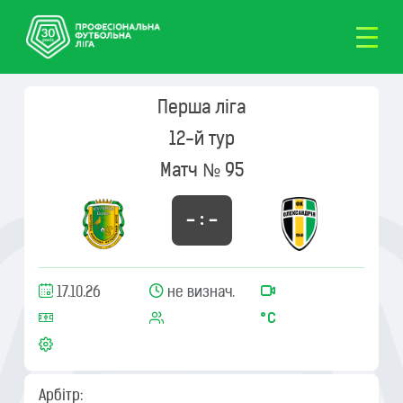
Перша ліга
12-й тур
Матч № 95
– : –
17.10.26
не визнач.
Арбітр: