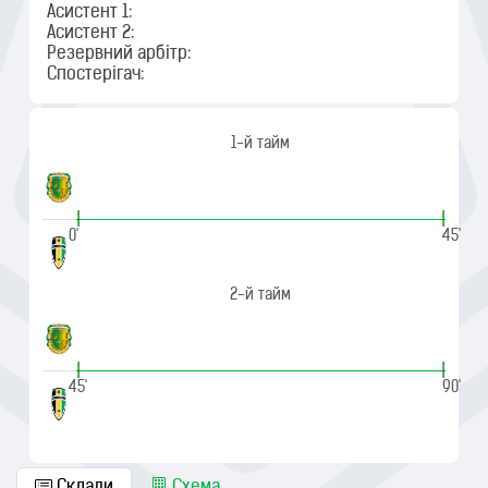
Асистент 1:
Асистент 2:
Резервний арбітр:
Спостерігач:
1-й тайм
|
|
0'
45'
2-й тайм
|
|
45'
90'