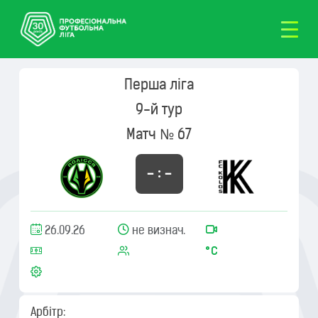
Перша ліга
9-й тур
Матч № 67
– : –
26.09.26
не визнач.
Арбітр: