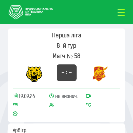
Перша ліга
8-й тур
Матч № 58
– : –
19.09.26
не визнач.
Арбітр: