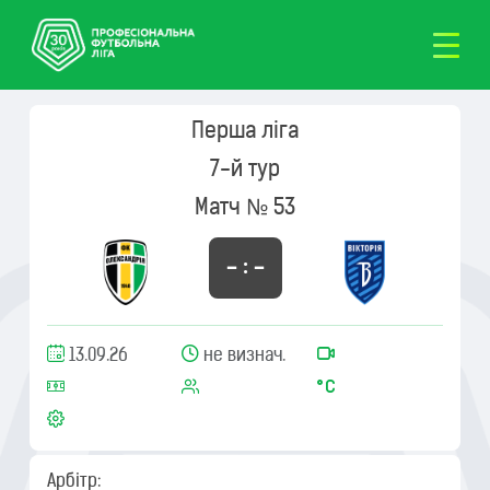
Перша ліга
7-й тур
Матч № 53
– : –
13.09.26
не визнач.
Арбітр: