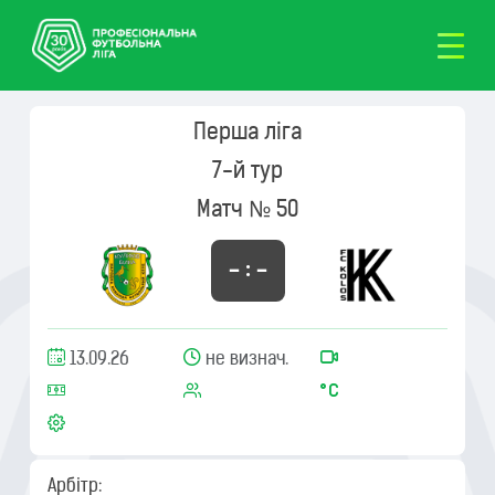
Перша ліга
7-й тур
Матч № 50
– : –
13.09.26
не визнач.
Арбітр: