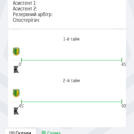
Асистент 1:
Асистент 2:
Резервний арбітр:
Спостерігач:
1-й тайм
|
|
0'
45'
2-й тайм
|
|
45'
90'