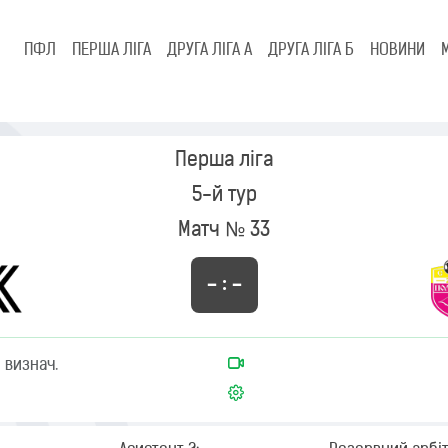
ПФЛ
ПЕРША ЛІГА
ДРУГА ЛІГА А
ДРУГА ЛІГА Б
НОВИНИ
Перша ліга
5-й тур
Матч № 33
– : –
 визнач.