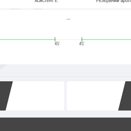
Асистент 2:
Резервний арбіт
—
|
|
45'
45'