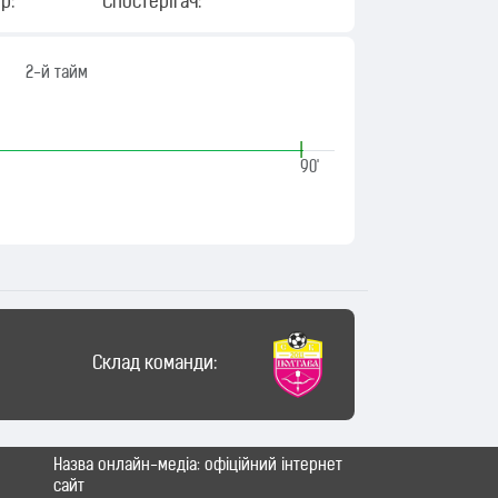
р:
Спостерігач:
2-й тайм
|
90'
Склад команди:
Назва онлайн-медіа: офіційний інтернет
сайт