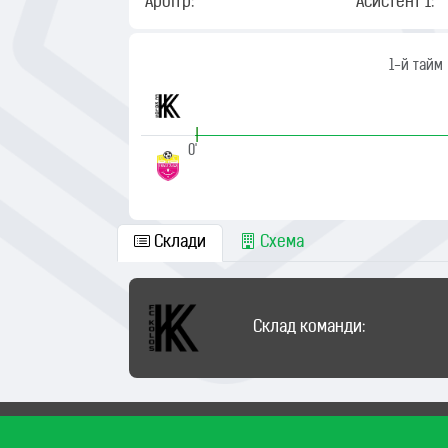
Арбітр:
Асистент 1:
1-й тайм
|
0'
Склади
Схема
Склад команди: