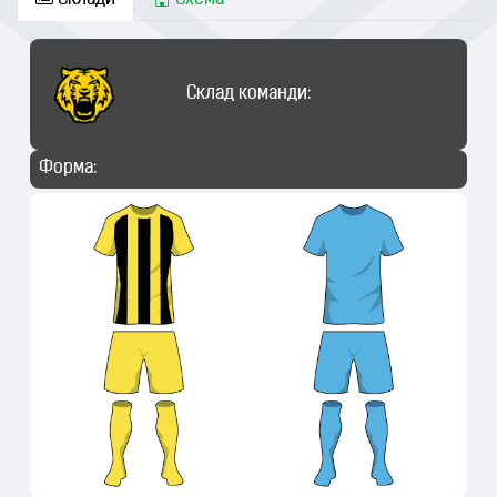
Склади
Схема
Склад команди:
Форма: