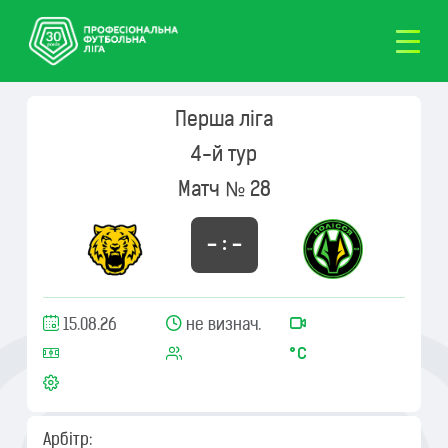
Перша ліга
4-й тур
Матч № 28
– : –
15.08.26
не визнач.
Арбітр: