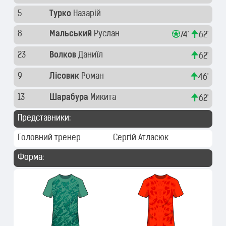
5
Турко
Назарій
8
Мальський
Руслан
74'
62'
23
Волков
Даниїл
62'
9
Лісовик
Роман
46'
13
Шарабура
Микита
62'
Представники:
Головний тренер
Сергій Атласюк
Форма: