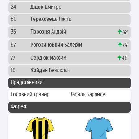
24
Дідок
Дмитро
80
Тереховець
Нікіта
33
Порохня
Андрій
62'
87
Рогозинський
Валерій
79'
77
Сердюк
Максим
46'
10
Койдан
Вячеслав
Представники:
Головний тренер
Василь Баранов
Форма: