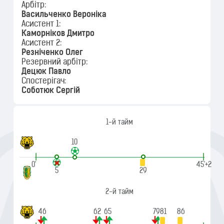
Арбітр:
Васильченко Вероніка
Асистент 1:
Каморніков Дмитро
Асистент 2:
Резніченко Олег
Резервний арбітр:
Децюк Павло
Спостерігач:
Соботюк Сергій
1-й тайм
10
|
|
0'
45'+2
5
29
2-й тайм
46
62
65
79
81
86