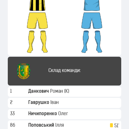
Склад команди:
1
Данкович
Роман
(K)
2
Гаврушко
Іван
33
Ничипоренко
Олег
86
Поповський
Ілля
51'