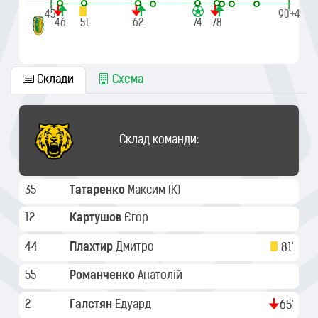
|
|
45'
90'+4
46
51
62
74
78
Склади
Схема
Склад команди:
35
Татаренко
Максим
(K)
12
Картушов
Єгор
44
Плахтир
Дмитро
81'
55
Романченко
Анатолій
2
Галстян
Едуард
65'