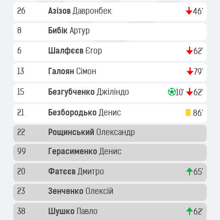
26
Азізов
Давронбек
46'
8
Бибік
Артур
6
Шалфєєв
Єгор
62'
13
Галоян
Сімон
79'
15
Безгубченко
Джіліндо
10'
62'
21
Безбородько
Денис
86'
22
Рощинський
Олександр
99
Герасименко
Денис
20
Фатєєв
Дмитро
65'
23
Зенченко
Олексій
38
Шушко
Павло
62'