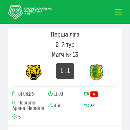
Перша ліга
2-й тур
Матч № 13
1 : 1
01.08.26
11:00
Чернігів-
450
32
Арена Чернігів
5