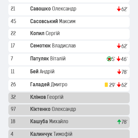
21
Савошко
Олександр
62'
45
Сасовський
Максим
22
Копил
Сергій
17
Семотюк
Владислав
62'
7
Патуляк
Віталій
5'
46'
11
Бей
Андрій
78'
26
Галадей
Дмитро
29'
62'
32
Клімов
Георгій
97
Кіктенко
Олександр
18
Кашуба
Михайло
78'
4
Калинчук
Тимофій