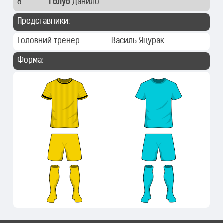
8
Голуб
Данило
Представники:
Головний тренер
Василь Яцурак
Форма: