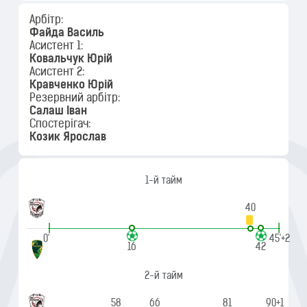
Арбітр:
Файда Василь
Асистент 1:
Ковальчук Юрій
Асистент 2:
Кравченко Юрій
Резервний арбітр:
Салаш Іван
Спостерігач:
Козик Ярослав
1-й тайм
40
|
|
0'
45'+2
16
42
2-й тайм
58
66
81
90+1