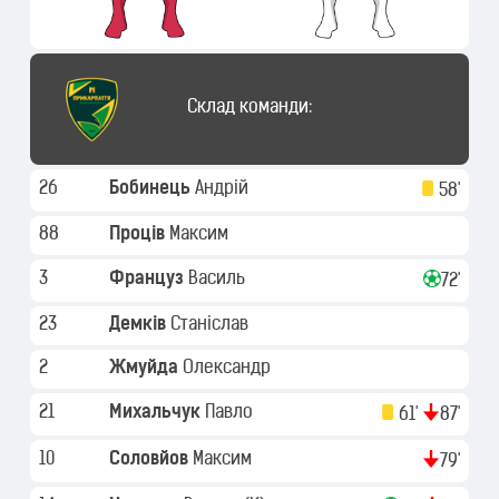
Склад команди:
26
Бобинець
Андрій
58'
88
Проців
Максим
3
Француз
Василь
72'
23
Демків
Станіслав
2
Жмуйда
Олександр
21
Михальчук
Павло
61'
87'
10
Соловйов
Максим
79'