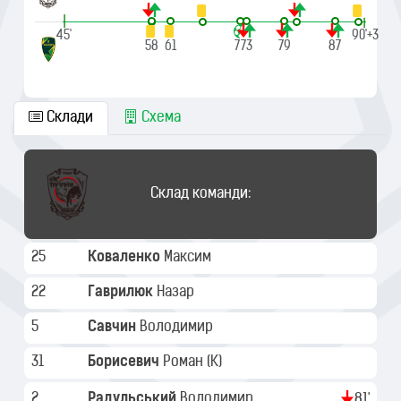
|
|
45'
90'+3
58
61
72
73
79
87
Склади
Схема
Склад команди:
25
Коваленко
Максим
22
Гаврилюк
Назар
5
Савчин
Володимир
31
Борисевич
Роман
(K)
2
Радульський
Володимир
81'