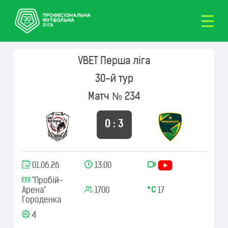
VBET Перша ліга
30-й тур
Матч № 234
0 : 3
01.06.26
13:00
"Пробій-
Арена"
1700
17
Городенка
4