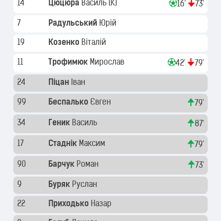
14
Цюцюра
Василь
(K)
16'
73'
7
Радульський
Юрій
19
Козенко
Віталій
11
Трофимюк
Мирослав
42'
79'
24
Піцан
Іван
99
Беспалько
Євген
79'
34
Геник
Василь
87'
17
Стаднік
Максим
79'
90
Барчук
Роман
73'
9
Буряк
Руслан
22
Приходько
Назар