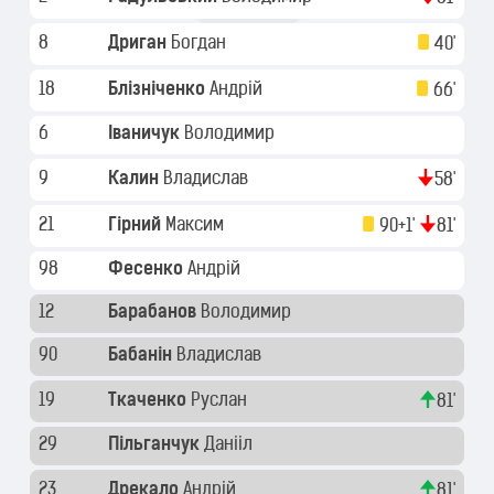
8
Дриган
Богдан
40'
18
Блізніченко
Андрій
66'
6
Іваничук
Володимир
9
Калин
Владислав
58'
21
Гірний
Максим
90+1'
81'
98
Фесенко
Андрій
12
Барабанов
Володимир
90
Бабанін
Владислав
19
Ткаченко
Руслан
81'
29
Пільганчук
Данііл
23
Дрекало
Андрій
81'