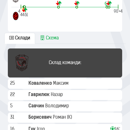
|
|
45'
90'+4
45+1
46
Склади
Схема
Склад команди:
25
Коваленко
Максим
22
Гаврилюк
Назар
5
Савчин
Володимир
31
Борисевич
Роман
(K)
16
Гук
Ігор
16'