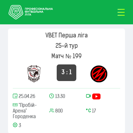
VBET Перша ліга
25-й тур
Матч № 199
3 : 1
25.04.26
13:30
"Пробій-
Арена"
800
17
Городенка
3