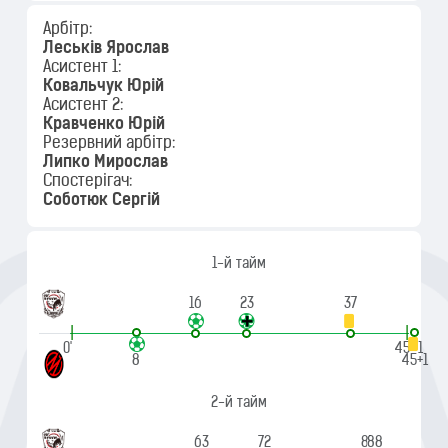
Арбітр:
Леськів Ярослав
Асистент 1:
Ковальчук Юрій
Асистент 2:
Кравченко Юрій
Резервний арбітр:
Липко Мирослав
Спостерігач:
Соботюк Сергій
1-й тайм
16
23
37
|
|
0'
45'+1
8
45+1
2-й тайм
63
72
87
88