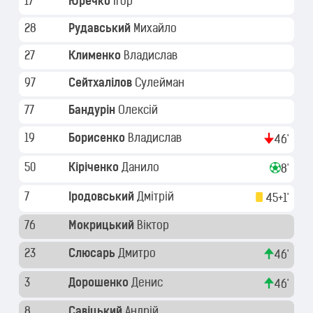
17
Юречко
Ігор
28
Рудавський
Михайло
27
Клименко
Владислав
97
Сейтхалілов
Сулейман
77
Бандурін
Олексій
19
Борисенко
Владислав
46'
50
Кіріченко
Данило
8'
7
Іродовський
Дмітрій
45+1'
76
Мокрицький
Віктор
23
Слюсарь
Дмитро
46'
3
Дорошенко
Денис
46'
8
Савіцький
Андрій