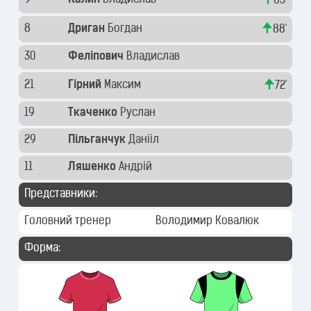
63'
8
Дриган
Богдан
88'
30
Феліпович
Владислав
21
Гірний
Максим
72'
19
Ткаченко
Руслан
29
Пільганчук
Данііл
11
Ляшенко
Андрій
Представники:
Головний тренер
Володимир Ковалюк
Форма: