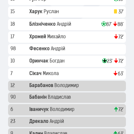
15
Харук
Руслан
37'
18
Блізніченко
Андрій
87'
88'
17
Хромей
Михайло
72'
98
Фесенко
Андрій
10
Оринчак
Богдан
23'
72'
7
Сікач
Микола
63'
12
Барабанов
Володимир
90
Бабанін
Владислав
6
Іваничук
Володимир
72'
23
Дрекало
Андрій
9
Калин
Владислав