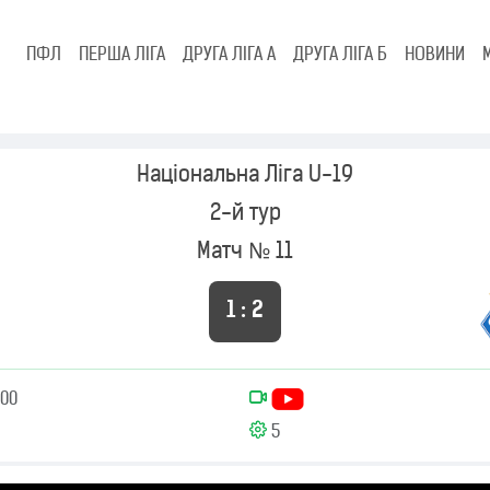
ПФЛ
ПЕРША ЛІГА
ДРУГА ЛІГА А
ДРУГА ЛІГА Б
НОВИНИ
Національна Ліга U-19
2-й тур
Матч № 11
1 : 2
:00
5