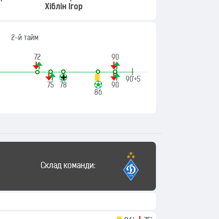
Хіблін Ігор
2-й тайм
72
90
|
90'+5
75
78
90
86
Склад команди: