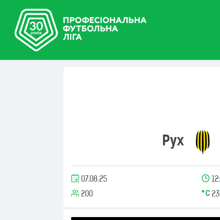
Рух
07.08.25
12
200
23