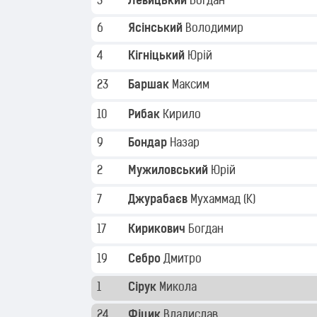
3
Левицький
Богдан
6
Ясінський
Володимир
4
Кігніцький
Юрій
23
Баршак
Максим
10
Рибак
Кирило
9
Бондар
Назар
2
Мужиловський
Юрій
7
Джурабаєв
Мухаммад
(K)
17
Кирикович
Богдан
19
Себро
Дмитро
1
Сірук
Микола
24
Фіцик
Владислав