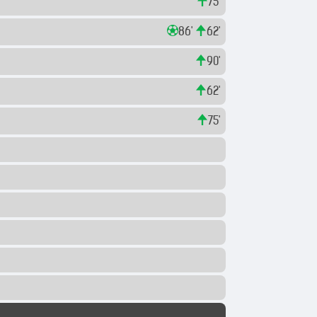
75'
86'
62'
90'
62'
75'