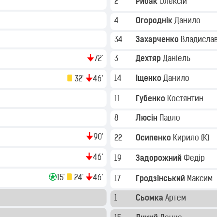
2
Рибак
Олексій
4
Огороднік
Данило
34
Захарченко
Владисла
72'
3
Дехтяр
Даніель
14
Іщенко
Данило
32'
46'
11
Губенко
Костянтин
8
Люсін
Павло
90'
22
Осипенко
Кирило
(K)
46'
19
Задорожний
Федір
15'
24'
46'
17
Гродзінський
Максим
1
Сьомка
Артем