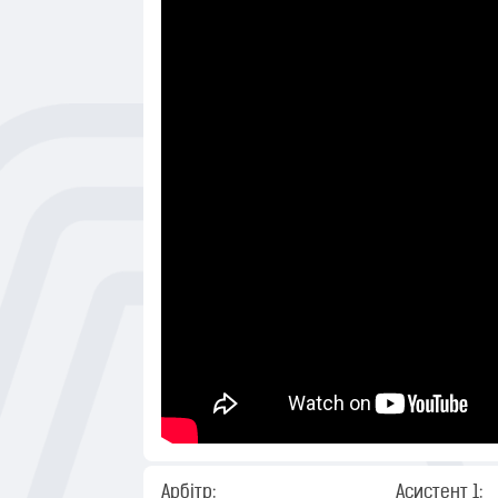
Арбітр:
Асистент 1: