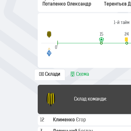
Потапенко Олександр
Терентьєв 
1-й тайм
15
24
|
0'
Склади
Схема
Склад команди:
12
Клименко
Єгор