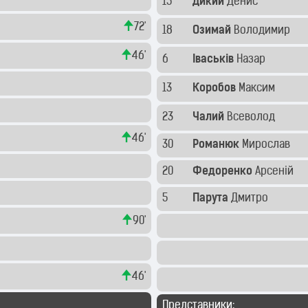
15
Дикий
Денис
72'
18
Озимай
Володимир
46'
6
Іваськів
Назар
13
Коробов
Максим
23
Чалий
Всеволод
46'
30
Романюк
Мирослав
20
Федоренко
Арсеній
5
Парута
Дмитро
90'
46'
Представники: