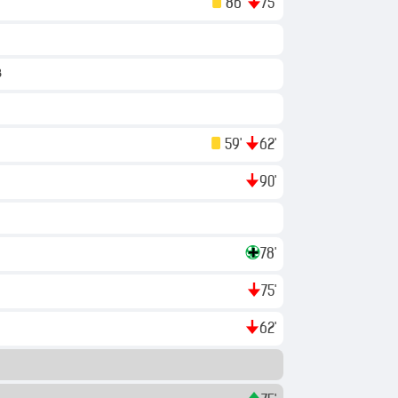
86'
75'
в
59'
62'
90'
78'
75'
62'