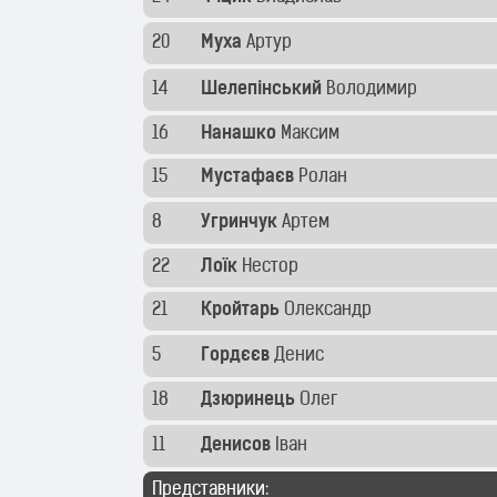
20
Муха
Артур
14
Шелепінський
Володимир
16
Нанашко
Максим
15
Мустафаєв
Ролан
8
Угринчук
Артем
22
Лоїк
Нестор
21
Кройтарь
Олександр
5
Гордєєв
Денис
18
Дзюринець
Олег
11
Денисов
Іван
Представники: