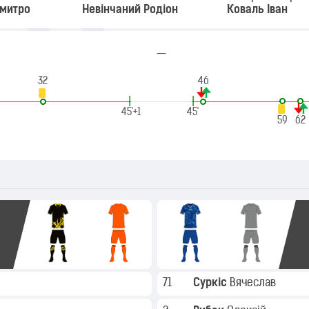
Дмитро
Невінчаний Родіон
Коваль Іван
—
32
46
|
|
45'+1
45'
59
62
71
Суркіс
Вячеслав