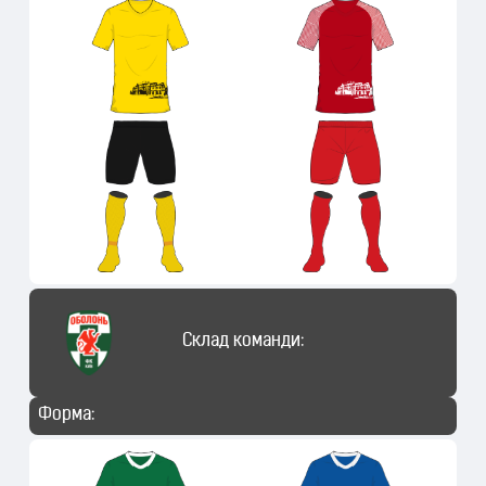
Склад команди:
Форма: