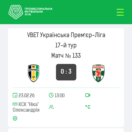
VBET Українська Премʼєр-Ліга
17-й тур
Матч № 133
0 : 3
23.02.26
13:00
КСК "Ніка"
Олександрія