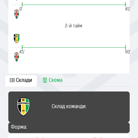
|
|
0'
45'
2-й тайм
|
|
45'
90'
Склади
Схема
Склад команди:
Форма: