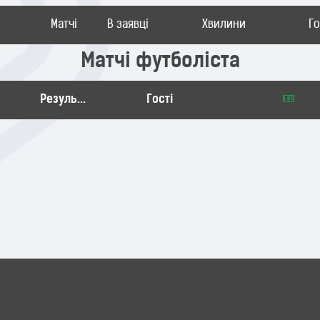
Матчі
В заявці
Хвилини
Г
Матчі футболіста
Результат
Гості