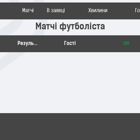
Матчі
В заявці
Хвилини
Г
Матчі футболіста
Результат
Гості