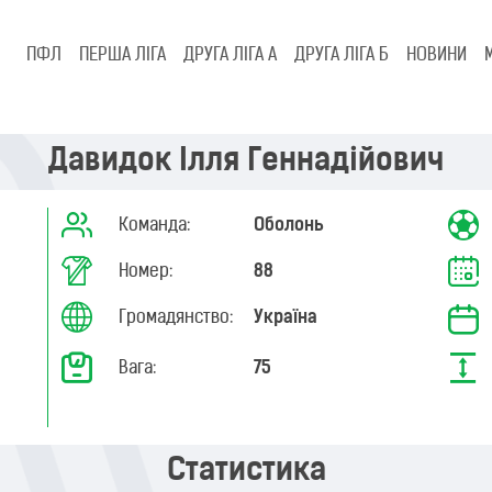
ПФЛ
ПЕРША ЛІГА
ДРУГА ЛІГА А
ДРУГА ЛІГА Б
НОВИНИ
Давидок Ілля Геннадійович
Команда:
Оболонь
Номер:
88
Громадянство:
Україна
Вага:
75
Статистика