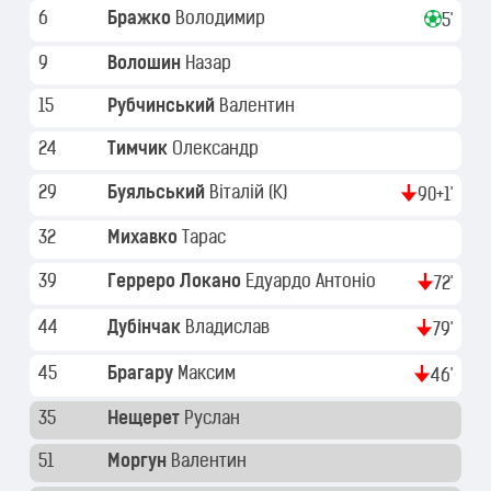
6
Бражко
Володимир
5'
9
Волошин
Назар
15
Рубчинський
Валентин
24
Тимчик
Олександр
29
Буяльський
Віталій
(K)
90+1'
32
Михавко
Тарас
39
Герреро Локано
Едуардо Антоніо
72'
44
Дубінчак
Владислав
79'
45
Брагару
Максим
46'
35
Нещерет
Руслан
51
Моргун
Валентин