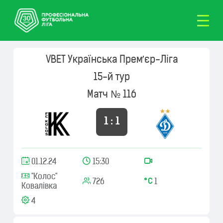
VBET Українська Премʼєр-Ліга
15-й тур
Матч № 116
1 : 1
01.12.24
15:30
"Колос"
726
1
Ковалівка
4