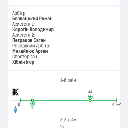
Арбітр:
Блавацький Роман
Асистент 1:
Коротін Володимир
Асистент 2:
Петраков Євген
Резервний арбітр:
Михайлюк Артем
Спостерігач:
Хіблін Ігор
1-й тайм
33
|
|
0'
45'+2
5
2-й тайм
65