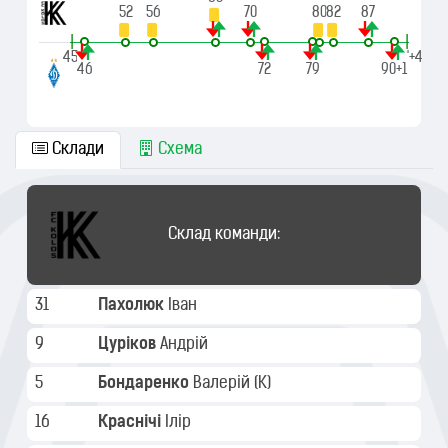
52
56
70
80
82
87
|
|
45'
90'+4
46
72
79
90+1
Склади
Схема
Склад команди:
31
Пахолюк
Іван
9
Цуріков
Андрій
5
Бондаренко
Валерій
(K)
16
Краснічі
Ілір