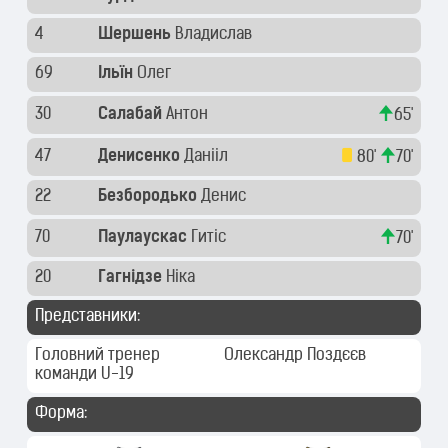
4
Шершень
Владислав
69
Ільїн
Олег
30
Салабай
Антон
65'
47
Денисенко
Данііл
80'
70'
22
Безбородько
Денис
70
Паулаускас
Гитіс
70'
20
Гагнідзе
Ніка
Представники:
Головний тренер
Олександр Поздєєв
команди U-19
Форма: