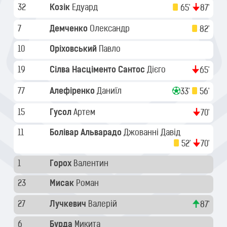
32
Козік
Едуард
65'
87'
7
Демченко
Олександр
82'
10
Оріховський
Павло
19
Сілва Насціменто Сантос
Дієго
65'
77
Алефіренко
Даниїл
33'
56'
15
Гусол
Артем
70'
11
Болівар Альварадо
Джованні Давід
52'
70'
1
Горох
Валентин
23
Мисак
Роман
27
Лучкевич
Валерій
87'
6
Бурда
Микита