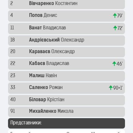
2
Вівчаренко
Костянтин
4
Попов
Денис
79'
11
Ванат
Владислав
72'
18
Андрієвський
Олександр
20
Караваєв
Олександр
22
Кабаєв
Владислав
46'
23
Малиш
Навін
33
Саленко
Роман
90+1'
40
Біловар
Крістіан
91
Михайленко
Микола
Представники: